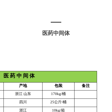
医药中间体
医 药 中 间 体
产地
包装
备注
浙江 山东
170kg/桶
四川
25公斤/桶
浙江
10kg/箱