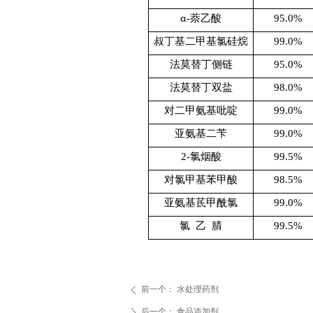
-萘乙酸
95.0%
α
叔丁基二甲基氯硅烷
99.0%
法莫替丁侧链
95.0%
法莫替丁双盐
98.0%
对二甲氨基吡啶
99.0%
亚氨基二苄
99.0%
2-氯烟酸
99.5%
对氯甲基苯甲酸
98.5%
亚氨基茋甲酰氯
99.0%
氯 乙 腈
99.5%
前一个：
水处理药剂
ꄴ
后一个：
食品添加剂
ꄲ